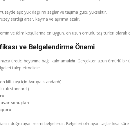
 Yüzeyde eşit yük dağılımı sağlar ve taşıma gücü yüksektir.
 Yüzey sertliği artar, kayma ve aşınma azalır.
min ve iklim koşullarına en uygun, en uzun ömürlü taş türleri olarak ö
fikası ve Belgelendirme Önemi
lnızca üretici beyanına bağlı kalmamalıdır. Gerçekten uzun ömürlü bir
geleri talep etmelidir:
n kilit taşı için Avrupa standardı)
uluk standardı)
ru
uvar sonuçları
raporu
ddiasını doğrulayan resmi belgelerdir. Belgeleri olmayan taşlar kısa sür