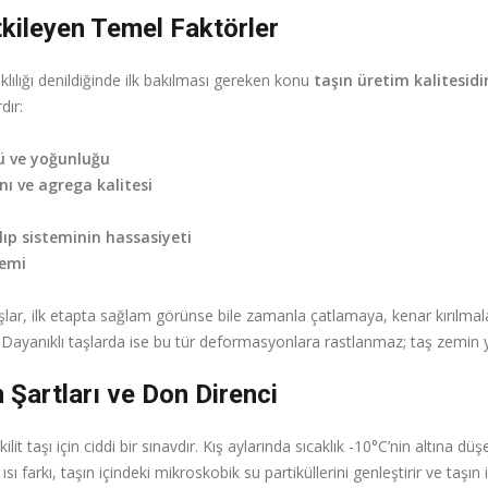
tkileyen Temel Faktörler
ıklılığı denildiğinde ilk bakılması gereken konu
taşın üretim kalitesidi
dır:
ü ve yoğunluğu
nı ve agrega kalitesi
lıp sisteminin hassasiyeti
temi
lar, ilk etapta sağlam görünse bile zamanla çatlamaya, kenar kırılmal
Dayanıklı taşlarda ise bu tür deformasyonlara rastlanmaz; taş zemin yı
 Şartları ve Don Direnci
kilit taşı için ciddi bir sınavdır. Kış aylarında sıcaklık -10°C’nin altına dü
ısı farkı, taşın içindeki mikroskobik su partiküllerini genleştirir ve taşın 