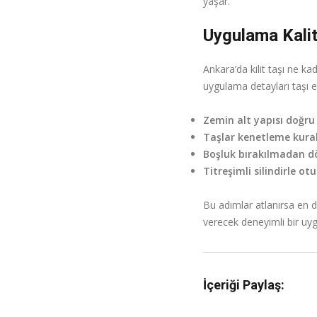
yaşar.
Uygulama Kalite
Ankara’da kilit taşı ne k
uygulama detayları taşı et
Zemin alt yapısı doğru
Taşlar kenetleme kural
Boşluk bırakılmadan dö
Titreşimli silindirle o
Bu adımlar atlanırsa en da
verecek deneyimli bir uyg
İçeriği Paylaş: