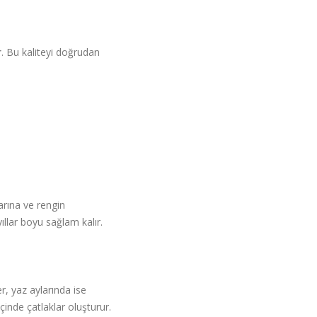
r
. Bu kaliteyi doğrudan
arına ve rengin
llar boyu sağlam kalır.
şer, yaz aylarında ise
içinde çatlaklar oluşturur.