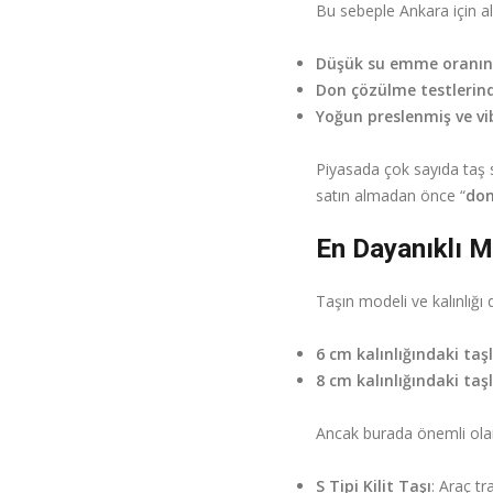
Bu sebeple Ankara için alı
Düşük su emme oranın
Don çözülme testlerin
Yoğun preslenmiş ve vi
Piyasada çok sayıda taş 
satın almadan önce “
don
En Dayanıklı Mo
Taşın modeli ve kalınlığı 
6 cm kalınlığındaki taş
8 cm kalınlığındaki taş
Ancak burada önemli olan
S Tipi Kilit Taşı
: Araç tr