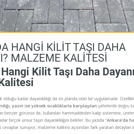
A HANGI KILIT TAŞI DAHA
I? MALZEME KALITESI
Hangi Kilit Taşı Daha Dayanı
alitesi
ik olduğu kadar dayanıklılığı da ön planda olan bir uygulamadır. Özellik
dığı, yazın ise yüksek sıcaklıklarla karşılaşılan
şehirlerde doğru t
arıdan benzer görünse de, kullanılan hammaddeden kalıp sistemine, üret
r birçok unsur taşın dayanıklılığını belirler. Bu yazıda “
Ankara’da han
 cevaplar sunuyor, malzeme kalitesi açısından fark yaratan detayları i