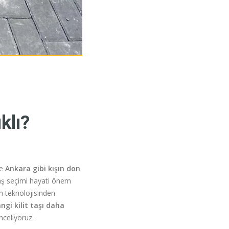
klı?
le
Ankara gibi kışın don
aş seçimi hayati önem
im teknolojisinden
gi kilit taşı daha
nceliyoruz.