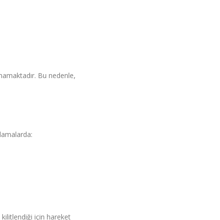
amamaktadır. Bu nedenle,
ulamalarda:
ilitlendiği için hareket