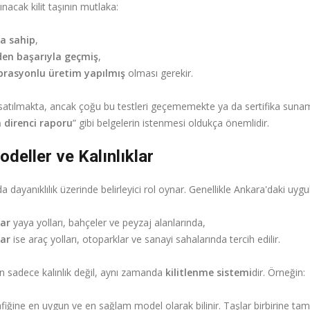
nacak kilit taşının mutlaka:
a sahip
,
den başarıyla geçmiş
,
brasyonlu üretim yapılmış
olması gerekir.
satılmakta, ancak çoğu bu testleri geçememekte ya da sertifika sun
 direnci raporu
” gibi belgelerin istenmesi oldukça önemlidir.
deller ve Kalınlıklar
da dayanıklılık üzerinde belirleyici rol oynar. Genellikle Ankara'daki uyg
lar
yaya yolları, bahçeler ve peyzaj alanlarında,
lar
ise araç yolları, otoparklar ve sanayi sahalarında tercih edilir.
 sadece kalınlık değil, aynı zamanda
kilitlenme sistemi
dir. Örneğin:
afiğine en uygun ve en sağlam model olarak bilinir. Taşlar birbirine tam k