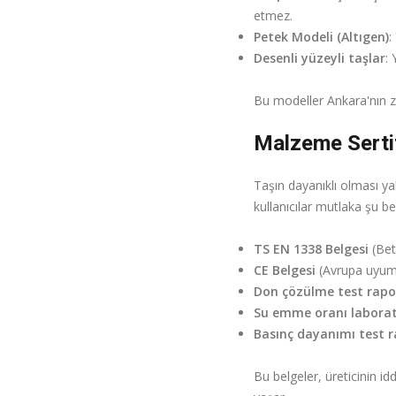
etmez.
Petek Modeli (Altıgen)
:
Desenli yüzeyli taşlar
:
Bu modeller Ankara'nın ze
Malzeme Serti
Taşın dayanıklı olması ya
kullanıcılar mutlaka şu bel
TS EN 1338 Belgesi
(Beto
CE Belgesi
(Avrupa uyuml
Don çözülme test rapo
Su emme oranı laborat
Basınç dayanımı test 
Bu belgeler, üreticinin i