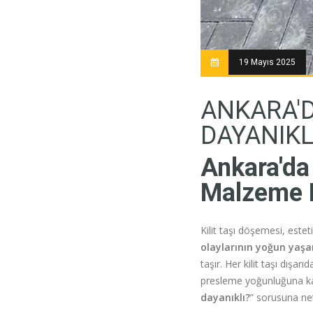
19 Mayıs 2025
ANKARA'D
DAYANIKL
Ankara'da 
Malzeme K
Kilit taşı döşemesi, estet
olaylarının yoğun yaşan
taşır. Her kilit taşı dış
presleme yoğunluğuna kada
dayanıklı?
” sorusuna net