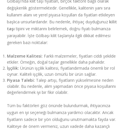
Gölbaşı'nda kilit taşı fiyatları, birçok faktöre bağlı olarak
değişkenlik göstermektedir. Genellikle, kalitenin yanı sıra
kullanım alanı ve yerel piyasa koşulları da fiyatları etkileyen
başlıca unsurlardandır. Bu nedenle, ihtiyaç duyduğunuz
kilit
taşı
tipini ve miktarını belirlemek, doğru fiyatı bulmanıza
yarayabilir. İşte Gölbaşı kilit taşlarıyla ilgili dikkat edilmesi
gereken bazı noktalar:
Malzeme Kalitesi:
Farklı malzemeler, fiyatları ciddi şekilde
etkiler. Örneğin, doğal taşlar genellikle daha pahalıdır.
İşçilik:
Ürünün işçilik kalitesi, fiyatlandırmada önemli bir rol
oynar. Kaliteli işçilik, uzun ömürlü bir ürün sağlar.
Piyasa Talebi:
Talep artışı, fiyatların yükselmesine neden
olabilir. Bu nedenle, alım yapmadan önce piyasa koşullarını
değerlendirmek iyi bir fikir olabilir.
Tüm bu faktörleri göz önünde bulundurmak, ihtiyacınıza
uygun en iyi seçeneği bulmanıza yardımcı olacaktır. Ancak
fiyatların sadece bir yön olduğunu unutmamakta fayda var.
Kaliteye de önem vermeniz, uzun vadede daha kazançlı