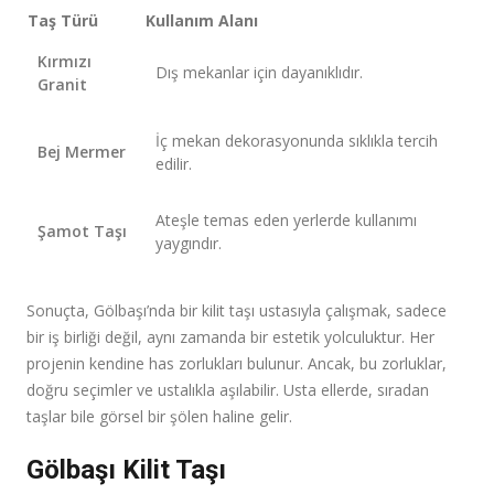
Taş Türü
Kullanım Alanı
Kırmızı
Dış mekanlar için dayanıklıdır.
Granit
İç mekan dekorasyonunda sıklıkla tercih
Bej Mermer
edilir.
Ateşle temas eden yerlerde kullanımı
Şamot Taşı
yaygındır.
Sonuçta, Gölbaşı’nda bir kilit taşı ustasıyla çalışmak, sadece
bir iş birliği değil, aynı zamanda bir estetik yolculuktur. Her
projenin kendine has zorlukları bulunur. Ancak, bu zorluklar,
doğru seçimler ve ustalıkla aşılabilir. Usta ellerde, sıradan
taşlar bile görsel bir şölen haline gelir.
Gölbaşı Kilit Taşı