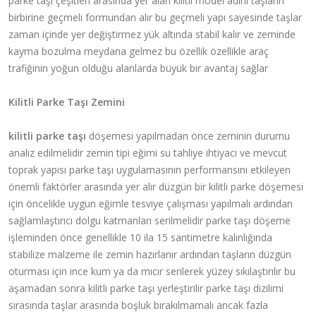
parke taşı çeşitleri arasında yer alan kilitli model adını taşların
birbirine geçmeli formundan alır bu geçmeli yapı sayesinde taşlar
zaman içinde yer değiştirmez yük altında stabil kalır ve zeminde
kayma bozulma meydana gelmez bu özellik özellikle araç
trafiğinin yoğun olduğu alanlarda büyük bir avantaj sağlar
Kilitli Parke Taşı Zemini
kilitli parke taşı
döşemesi yapılmadan önce zeminin durumu
analiz edilmelidir zemin tipi eğimi su tahliye ihtiyacı ve mevcut
toprak yapısı parke taşı uygulamasının performansını etkileyen
önemli faktörler arasında yer alır düzgün bir kilitli parke döşemesi
için öncelikle uygun eğimle tesviye çalışması yapılmalı ardından
sağlamlaştırıcı dolgu katmanları serilmelidir parke taşı döşeme
işleminden önce genellikle 10 ila 15 santimetre kalınlığında
stabilize malzeme ile zemin hazırlanır ardından taşların düzgün
oturması için ince kum ya da mıcır serilerek yüzey sıkılaştırılır bu
aşamadan sonra kilitli parke taşı yerleştirilir parke taşı dizilimi
sırasında taşlar arasında boşluk bırakılmamalı ancak fazla