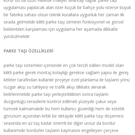
korur bu da uzun vadede maliyet avantajı sağlar parke taşı
uygulaması yapılacak alan ister küçük bir bahçe yolu isterse büyük
bir fabrika sahası olsun teknik kurallara uygunluk her zaman ilk
sırada gelmelidir kilitli parke taşı zeminin fonksiyonel ve görsel
beklentileri karşılaması için uygulama her aşamada dikkatle
yürütülmelidir
PARKE TAŞI ÖZELLİKLERİ
parke taşı sistemleri içerisinde en çok tercih edilen model olan
kilitli parke gerek montaj kolaylığı gerekse sağlam yapısı ile geniş
kitleler tarafından kullanılır projeye özel planlama ile taşların yönü
rüzgar akışı su tahliyesi ve trafik akışı dikkate alınarak
belirlenmelidir parke taşı yerleştirildikten sonra taşların
düzgünlüğü terazilerle kontrol edilmeli yüzeyde çukur veya
tümsek kalmamalıdır bu hem kullanıcı güvenliği hem de estetik
görünüm açısından kritik bir detaydır kilitli parke taşı döşemesi
sırasında en az taş kadar önemli bir diğer unsur da bordür
kullanımıdır bordürler taşların kaymasını engelleyen çerçeve