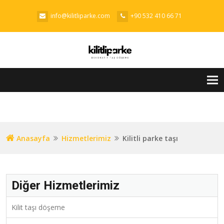
info@kilitliparke.com
+90 532 410 66 71
Tog
nav
Anasayfa
Hizmetlerimiz
Kilitli parke taşı
Diğer Hizmetlerimiz
Kilit taşı döşeme