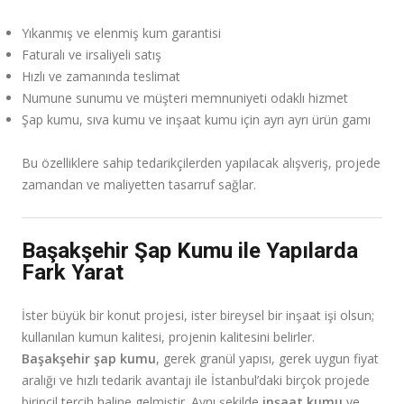
Yıkanmış ve elenmiş kum garantisi
Faturalı ve irsaliyeli satış
Hızlı ve zamanında teslimat
Numune sunumu ve müşteri memnuniyeti odaklı hizmet
Şap kumu, sıva kumu ve inşaat kumu için ayrı ayrı ürün gamı
Bu özelliklere sahip tedarikçilerden yapılacak alışveriş, projede
zamandan ve maliyetten tasarruf sağlar.
Başakşehir Şap Kumu ile Yapılarda
Fark Yarat
İster büyük bir konut projesi, ister bireysel bir inşaat işi olsun;
kullanılan kumun kalitesi, projenin kalitesini belirler.
Başakşehir şap kumu
, gerek granül yapısı, gerek uygun fiyat
aralığı ve hızlı tedarik avantajı ile İstanbul’daki birçok projede
birincil tercih haline gelmiştir. Aynı şekilde
inşaat kumu
ve