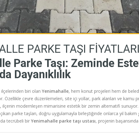
LLE PARKE TAŞI FIYATLAR
le Parke Taşı: Zeminde Estet
a Dayanıklılık
 ilçelerinden biri olan
Yenimahalle
, hem konut projeleri hem de belediy
r. Özellikle çevre düzenlemeleri, site içi yollar, park alanları ve kamu p
, ilçenin modernleşen mimarisine estetik bir zemin alternatifi sunuyo
ıkan parke taşları, doğru uygulamayla birleştiğinde onlarca yıl bakı
da tecrübeli bir
Yenimahalle parke taşı ustası
, projenin başarısında 