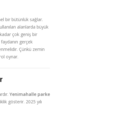
l bir bütünlük sağlar.
ullanılan alanlarda büyük
 kadar çok geniş bir
u faydanın gerçek
enmelidir. Çünkü zemin
rol oynar.
r
rdır.
Yenimahalle parke
lik gösterir. 2025 yılı