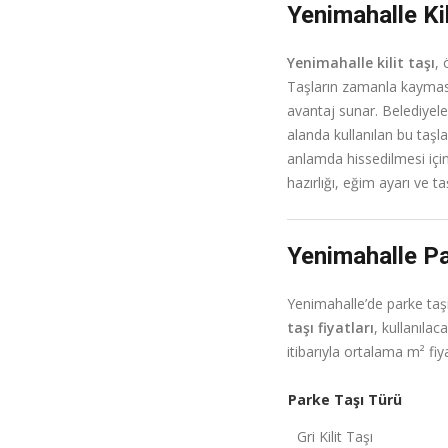
Yenimahalle Kil
Yenimahalle kilit taşı
, 
Taşların zamanla kaymasın
avantaj sunar. Belediyele
alanda kullanılan bu taş
anlamda hissedilmesi için
hazırlığı, eğim ayarı ve t
Yenimahalle Pa
Yenimahalle’de parke taşı
taşı fiyatları
, kullanılac
itibarıyla ortalama m² fiya
Parke Taşı Türü
Gri Kilit Taşı