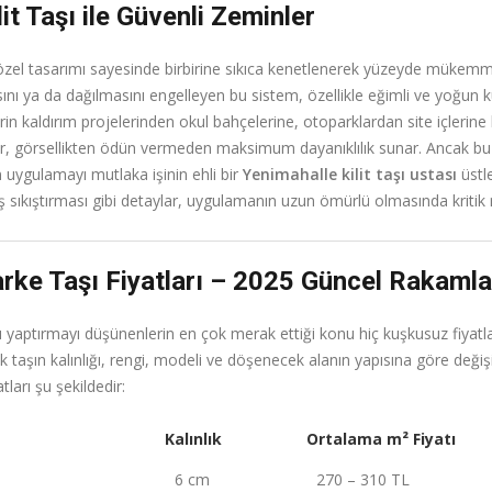
it Taşı ile Güvenli Zeminler
özel tasarımı sayesinde birbirine sıkıca kenetlenerek yüzeyde mükemme
ı ya da dağılmasını engelleyen bu sistem, özellikle eğimli ve yoğun k
rin kaldırım projelerinden okul bahçelerine, otoparklardan site içlerine
lar, görsellikten ödün vermeden maksimum dayanıklılık sunar. Ancak b
 uygulamayı mutlaka işinin ehli bir
Yenimahalle kilit taşı ustası
üstl
aş sıkıştırması gibi detaylar, uygulamanın uzun ömürlü olmasında kritik 
rke Taşı Fiyatları – 2025 Güncel Rakamla
 yaptırmayı düşünenlerin en çok merak ettiği konu hiç kuşkusuz fiyatla
ak taşın kalınlığı, rengi, modeli ve döşenecek alanın yapısına göre değişik
tları şu şekildedir:
Kalınlık
Ortalama m² Fiyatı
6 cm
270 – 310 TL