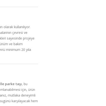
 olarak kullanılıyor.
nalarının çevresi ve
kleri sayesinde projeye
örünüm ve bakım
ömrü minimum 20 yıla
le parke taşı
, bu
amlanabilmesi için, ürün
sanız, mutlaka deneyimli
m bugünü karşılayacak hem