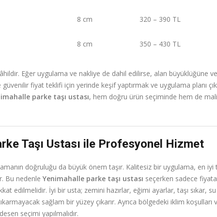
8 cm
320 – 390 TL
8 cm
350 – 430 TL
âhildir. Eğer uygulama ve nakliye de dahil edilirse, alan büyüklüğüne v
ve güvenilir fiyat teklifi için yerinde keşif yaptırmak ve uygulama planı ç
imahalle parke taşı ustası
, hem doğru ürün seçiminde hem de mali
rke Taşı Ustası ile Profesyonel Hizmet
amanın doğruluğu da büyük önem taşır. Kalitesiz bir uygulama, en iyi taş
lir. Bu nedenle
Yenimahalle parke taşı ustası
seçerken sadece fiyata
t edilmelidir. İyi bir usta; zemini hazırlar, eğimi ayarlar, taşı sıkar, su
çıkarmayacak sağlam bir yüzey çıkarır. Ayrıca bölgedeki iklim koşulları 
desen seçimi yapılmalıdır.