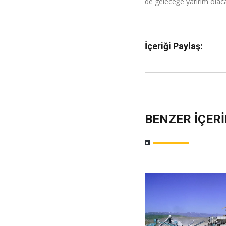
de geleceğe yatırım olaca
İçeriği Paylaş:
BENZER İÇER