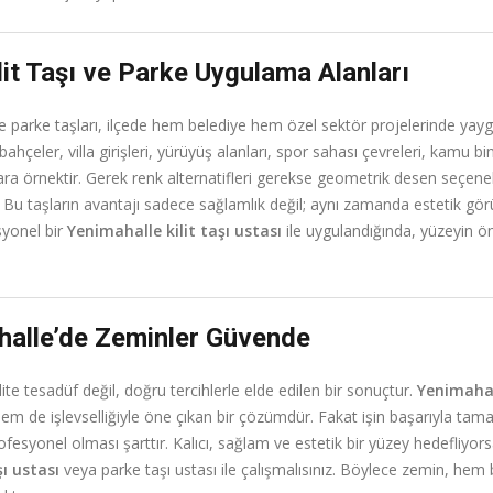
lit Taşı ve Parke Uygulama Alanları
 parke taşları, ilçede hem belediye hem özel sektör projelerinde yaygın
ahçeler, villa girişleri, yürüyüş alanları, spor sahası çevreleri, kamu bi
ra örnektir. Gerek renk alternatifleri gerekse geometrik desen seçene
r. Bu taşların avantajı sadece sağlamlık değil; aynı zamanda estetik g
esyonel bir
Yenimahalle kilit taşı ustası
ile uygulandığında, yüzeyin 
halle’de Zeminler Güvende
te tesadüf değil, doğru tercihlerle elde edilen bir sonuçtur.
Yenimahal
m de işlevselliğiyle öne çıkan bir çözümdür. Fakat işin başarıyla tam
ofesyonel olması şarttır. Kalıcı, sağlam ve estetik bir yüzey hedefliyor
şı ustası
veya parke taşı ustası ile çalışmalısınız. Böylece zemin, he